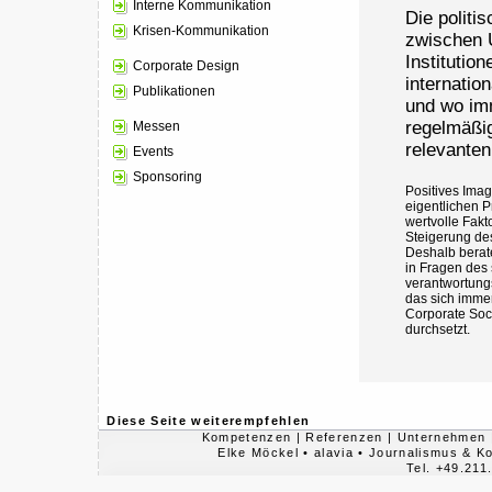
Interne Kommunikation
Die politi
Krisen-Kommunikation
zwischen U
Institution
Corporate Design
internatio
Publikationen
und wo imm
regelmäßi
Messen
relevanten
Events
Sponsoring
Positives Imag
eigentlichen P
wertvolle Fakto
Steigerung de
Deshalb berat
in Fragen des 
verantwortung
das sich immer
Corporate Soci
durchsetzt.
Diese Seite weiterempfehlen
Kompetenzen
|
Referenzen
|
Unternehmen
Elke Möckel • alavia • Journalismus & 
Tel. +49.211